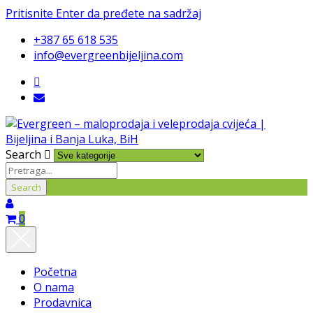
Pritisnite Enter da pređete na sadržaj
+387 65 618 535
info@evergreenbijeljina.com
Search
0
Početna
O nama
Prodavnica