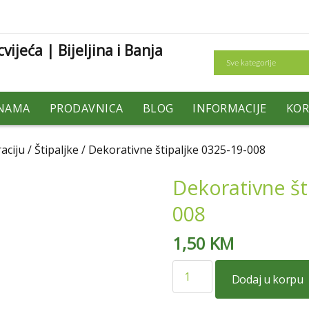
Search
NAMA
PRODAVNICA
BLOG
INFORMACIJE
KOR
aciju
/
Štipaljke
/ Dekorativne štipaljke 0325-19-008
Dekorativne št
008
1,50
KM
Dekorativne
Dodaj u korpu
štipaljke
0325-