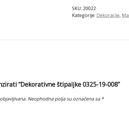
19-
SKU:
20022
008
Kategorije:
Dekoracije
,
Mat
količina
enzirati “Dekorativne štipaljke 0325-19-008”
objavljivana.
Neophodna polja su označena sa
*