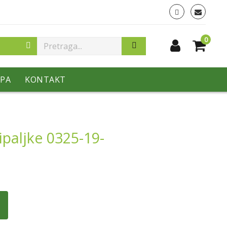
0
PA
KONTAKT
ipaljke 0325-19-