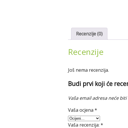
Recenzije (0)
Recenzije
Još nema recenzija.
Budi prvi koji će rec
Vaša email adresa neće biti 
Vaša ocjena
*
Vaša recenzija:
*