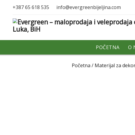
+387 65 618 535
info@evergreenbijeljina.com
POČETNA
O 
Početna
/
Materijal za dekor