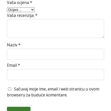
Vaša ocjena
*
Vaša recenzija:
*
Naziv
*
Email
*
Sačuvaj moje ime, email i web stranicu u ovom
browseru za buduće komentare.