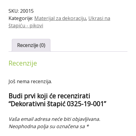
19-
SKU:
20015
001
Kategorije:
Materijal za dekoraciju
,
Ukrasi na
količina
štapiću - pikovi
Recenzije (0)
Recenzije
Još nema recenzija.
Budi prvi koji će recenzirati
“Dekorativni štapić 0325-19-001”
Vaša email adresa neće biti objavljivana.
Neophodna polja su označena sa
*