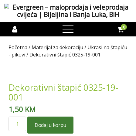
0
open
menu
Početna
/
Materijal za dekoraciju
/
Ukrasi na štapiću
- pikovi
/ Dekorativni štapić 0325-19-001
Dekorativni štapić 0325-19-
001
1,50
KM
Dekorativni
Dodaj u korpu
štapić
0325-