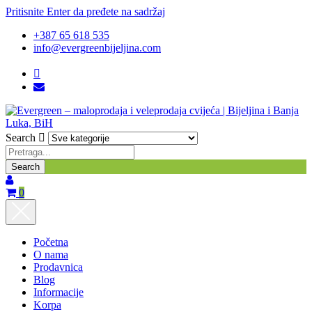
Pritisnite Enter da pređete na sadržaj
+387 65 618 535
info@evergreenbijeljina.com
Search
0
Početna
O nama
Prodavnica
Blog
Informacije
Korpa