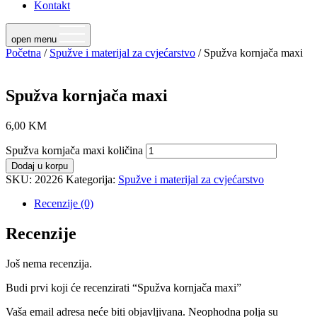
Kontakt
open menu
Početna
/
Spužve i materijal za cvjećarstvo
/ Spužva kornjača maxi
Spužva kornjača maxi
6,00
KM
Spužva kornjača maxi količina
Dodaj u korpu
SKU:
20226
Kategorija:
Spužve i materijal za cvjećarstvo
Recenzije (0)
Recenzije
Još nema recenzija.
Budi prvi koji će recenzirati “Spužva kornjača maxi”
Vaša email adresa neće biti objavljivana.
Neophodna polja su