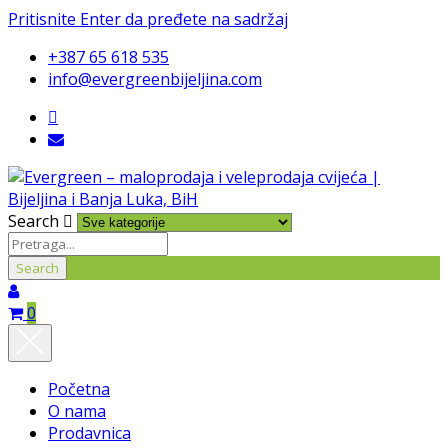
Pritisnite Enter da pređete na sadržaj
+387 65 618 535
info@evergreenbijeljina.com
Search
0
Početna
O nama
Prodavnica