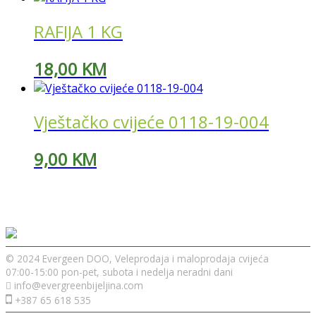
RAFIJA 1 KG
18,00
KM
Vještačko cvijeće 0118-19-004
9,00
KM
© 2024 Evergeen DOO, Veleprodaja i maloprodaja cvijeća
07:00-15:00 pon-pet, subota i nedelja neradni dani
info@evergreenbijeljina.com
+387 65 618 535