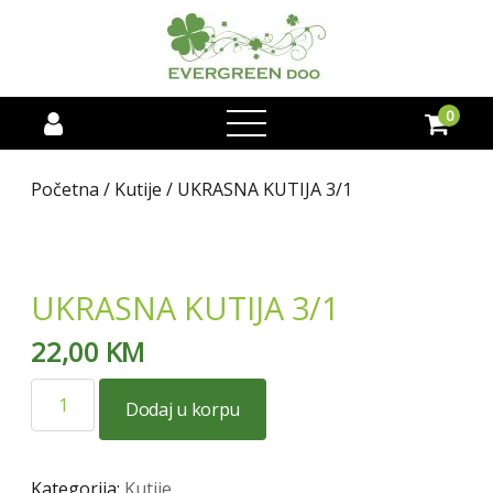
0
open
menu
Početna
/
Kutije
/ UKRASNA KUTIJA 3/1
UKRASNA KUTIJA 3/1
22,00
KM
UKRASNA
Dodaj u korpu
KUTIJA
3/1
količina
Kategorija:
Kutije