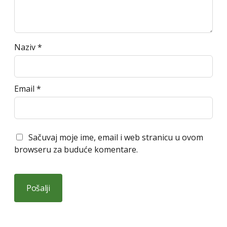
Naziv
*
Email
*
Sačuvaj moje ime, email i web stranicu u ovom
browseru za buduće komentare.