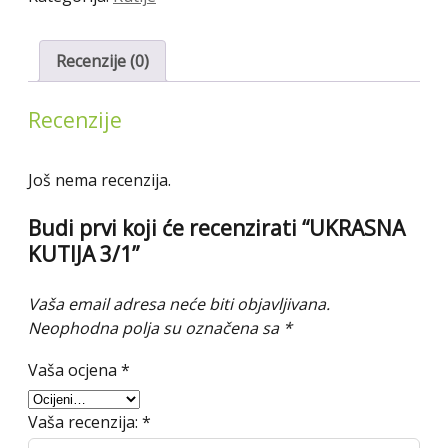
Recenzije (0)
Recenzije
Još nema recenzija.
Budi prvi koji će recenzirati “UKRASNA
KUTIJA 3/1”
Vaša email adresa neće biti objavljivana.
Neophodna polja su označena sa
*
Vaša ocjena
*
Vaša recenzija:
*