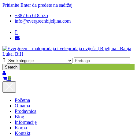
Pritisnite Enter da pređete na sadržaj
+387 65 618 535
info@evergreenbijeljina.com
Search
0
Početna
O nama
Prodavnica
Blog
Informacije
Korpa
Kontakt