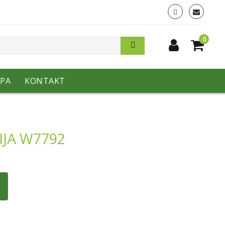
0
PA
KONTAKT
JA W7792