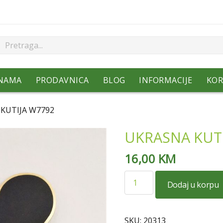
NAMA
PRODAVNICA
BLOG
INFORMACIJE
KOR
KUTIJA W7792
UKRASNA KUTI
16,00
KM
UKRASNA
Dodaj u korpu
KUTIJA
W7792
količina
SKU:
20313