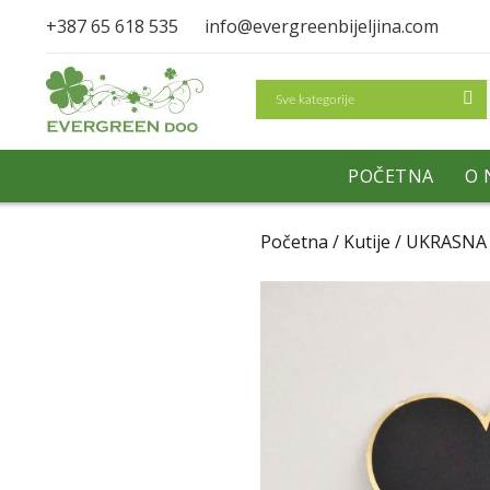
+387 65 618 535
info@evergreenbijeljina.com
Search
POČETNA
O 
Početna
/
Kutije
/ UKRASNA 