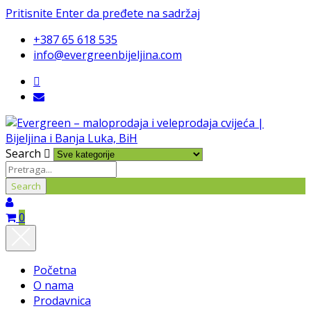
Pritisnite Enter da pređete na sadržaj
+387 65 618 535
info@evergreenbijeljina.com
Search
0
Početna
O nama
Prodavnica