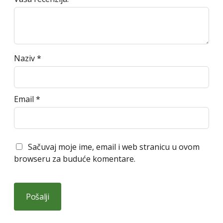
Naziv
*
Email
*
Sačuvaj moje ime, email i web stranicu u ovom
browseru za buduće komentare.