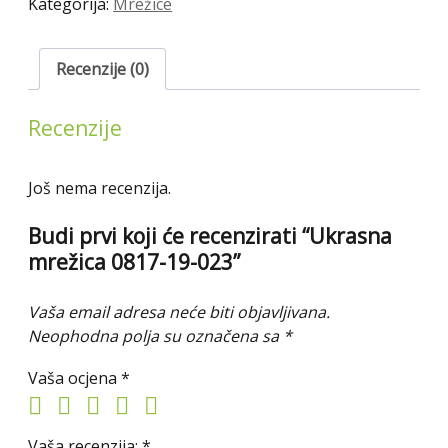
Kategorija:
Mrežice
količina
Recenzije (0)
Recenzije
Još nema recenzija.
Budi prvi koji će recenzirati “Ukrasna
mrežica 0817-19-023”
Vaša email adresa neće biti objavljivana.
Neophodna polja su označena sa
*
Vaša ocjena
*
Vaša recenzija:
*