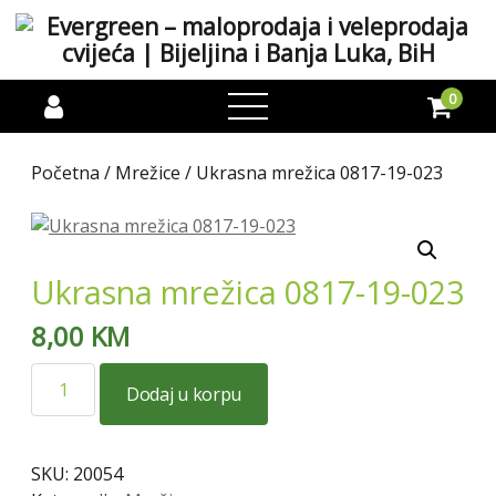
0
open
menu
Početna
/
Mrežice
/ Ukrasna mrežica 0817-19-023
Ukrasna mrežica 0817-19-023
8,00
KM
Ukrasna
Dodaj u korpu
mrežica
0817-
19-
SKU:
20054
023