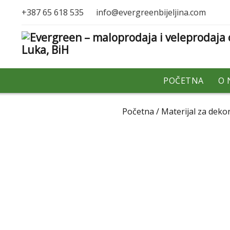
+387 65 618 535
info@evergreenbijeljina.com
POČETNA
O 
Početna
/
Materijal za dekor