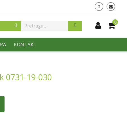
0
PA
KONTAKT
ak 0731-19-030