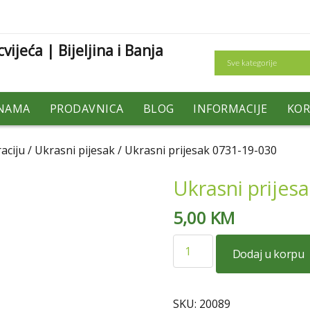
Search
NAMA
PRODAVNICA
BLOG
INFORMACIJE
KOR
aciju
/
Ukrasni pijesak
/ Ukrasni prijesak 0731-19-030
Ukrasni prijes
5,00
KM
Ukrasni
Dodaj u korpu
prijesak
0731-
19-
SKU:
20089
030