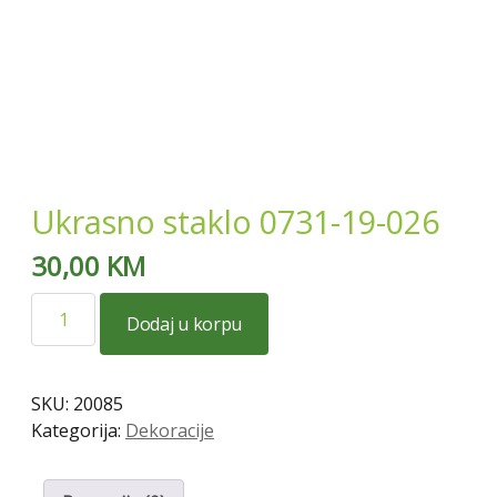
Ukrasno staklo 0731-19-026
30,00
KM
Ukrasno
Dodaj u korpu
staklo
0731-
19-
SKU:
20085
026
Kategorija:
Dekoracije
količina