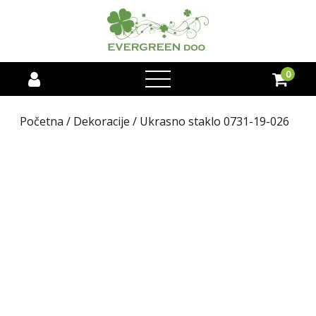
0
open
menu
Početna
/
Dekoracije
/ Ukrasno staklo 0731-19-026