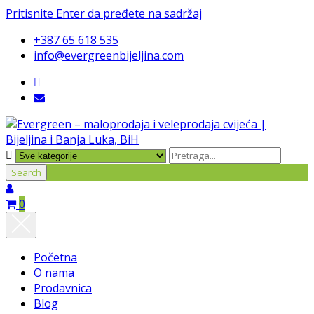
Pritisnite Enter da pređete na sadržaj
+387 65 618 535
info@evergreenbijeljina.com
Search
0
Početna
O nama
Prodavnica
Blog