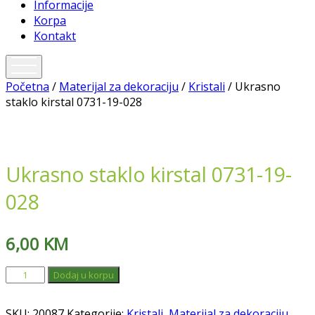
Informacije
Korpa
Kontakt
open
menu
Početna
/
Materijal za dekoraciju
/
Kristali
/ Ukrasno
staklo kirstal 0731-19-028
Ukrasno staklo kirstal 0731-19-
028
6,00
KM
Ukrasno
Dodaj u korpu
staklo
kirstal
SKU:
20087
Kategorije:
Kristali
,
Materijal za dekoraciju