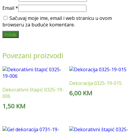
Email
*
Sačuvaj moje ime, email i web stranicu u ovom
browseru za buduće komentare.
Povezani proizvodi
Dekoracija 0325-19-015
Dekorativni štapić 0325-19-
6,00
KM
006
1,50
KM