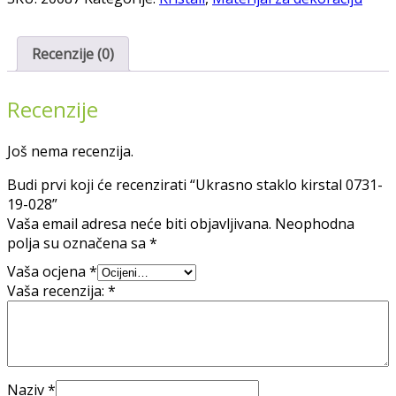
0731-
19-
028
Recenzije (0)
količina
Recenzije
Još nema recenzija.
Budi prvi koji će recenzirati “Ukrasno staklo kirstal 0731-
19-028”
Vaša email adresa neće biti objavljivana.
Neophodna
polja su označena sa
*
Vaša ocjena
*
Vaša recenzija:
*
Naziv
*