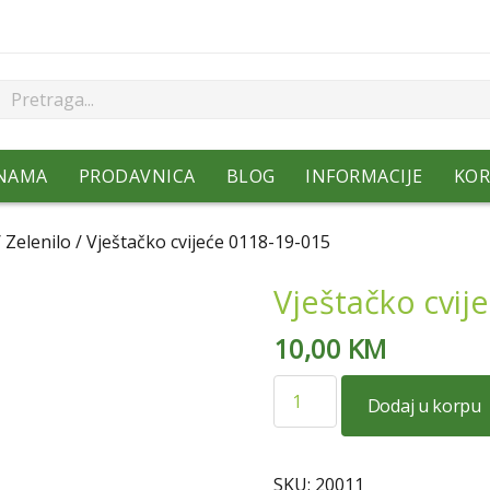
NAMA
PRODAVNICA
BLOG
INFORMACIJE
KOR
/
Zelenilo
/ Vještačko cvijeće 0118-19-015
Vještačko cvij
10,00
KM
Vještačko
Dodaj u korpu
cvijeće
0118-
19-
SKU:
20011