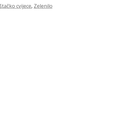
štačko cvijece
,
Zelenilo