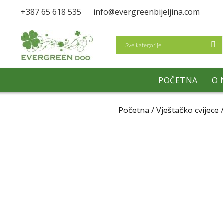
+387 65 618 535
info@evergreenbijeljina.com
Search
POČETNA
O 
Početna
/
Vještačko cvijece