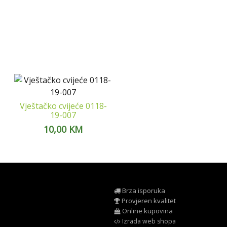
Vještačko cvijeće 0118-
19-007
10,00
KM
Brza isporuka
Provjeren kvalitet
Online kupovina
Izrada web shopa