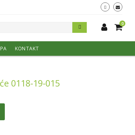
0
PA
KONTAKT
eće 0118-19-015