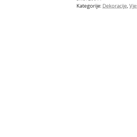
015
Kategorije:
Dekoracije
,
Vje
količina