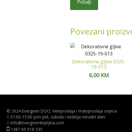
Povezani proizv
Dekorativne gljive 0325-
19-013
6,00
KM
© 2024 Evergeen DOO, Veleprodaja i maloprodaja cvijeća
07:00-15:00 pon-pet, subota i nedelja neradni dani
info@evergreenbijeljina.com
+387 65 618 535