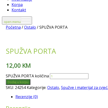
Korpa
Kontakt
open menu
Početna
/
Ostalo
/ SPUŽVA PORTA
SPUŽVA PORTA
12,00
KM
SPUŽVA PORTA količina
Dodaj u korpu
SKU:
24254
Kategorije:
Ostalo
,
Spužve i materijal za cvje
Recenzije (0)