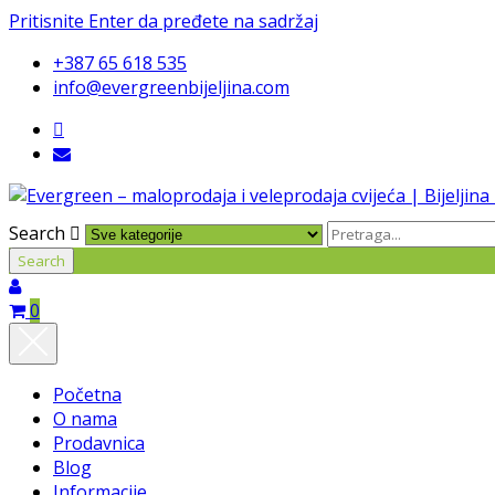
Pritisnite Enter da pređete na sadržaj
+387 65 618 535
info@evergreenbijeljina.com
Search
0
Početna
O nama
Prodavnica
Blog
Informacije