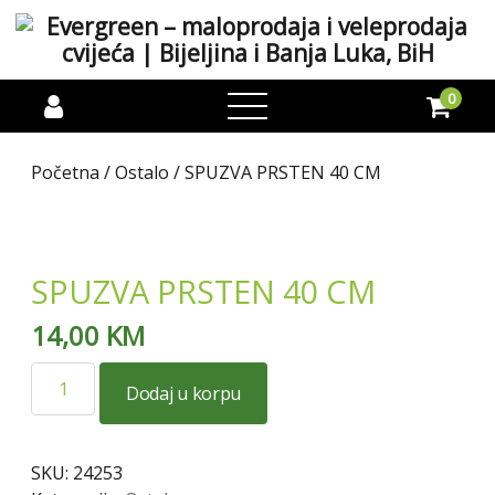
0
open
menu
Početna
/
Ostalo
/ SPUZVA PRSTEN 40 CM
SPUZVA PRSTEN 40 CM
14,00
KM
SPUZVA
Dodaj u korpu
PRSTEN
40
CM
SKU:
24253
količina