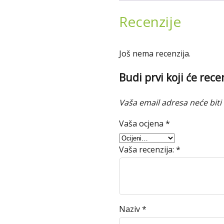
Recenzije
Još nema recenzija.
Budi prvi koji će rec
Vaša email adresa neće biti 
Vaša ocjena
*
Vaša recenzija:
*
Naziv
*