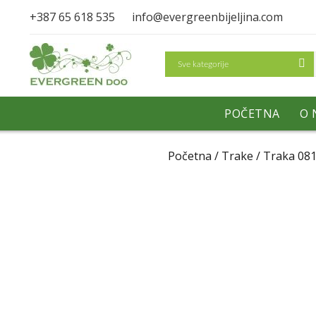
+387 65 618 535
info@evergreenbijeljina.com
Search
POČETNA
O 
Početna
/
Trake
/ Traka 08