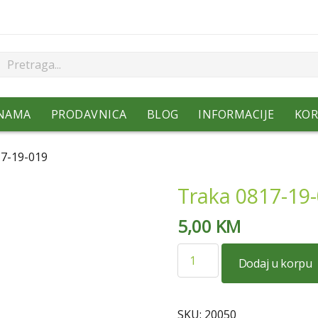
NAMA
PRODAVNICA
BLOG
INFORMACIJE
KOR
17-19-019
Traka 0817-19
5,00
KM
Traka
Dodaj u korpu
0817-
19-
019
SKU:
20050