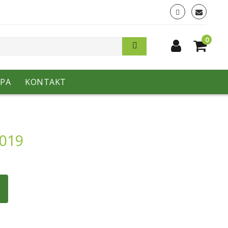
0
PA
KONTAKT
-019