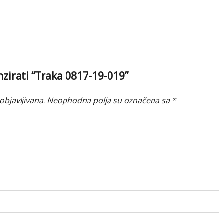
enzirati “Traka 0817-19-019”
objavljivana.
Neophodna polja su označena sa
*