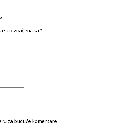
”
a su označena sa
*
seru za buduće komentare.