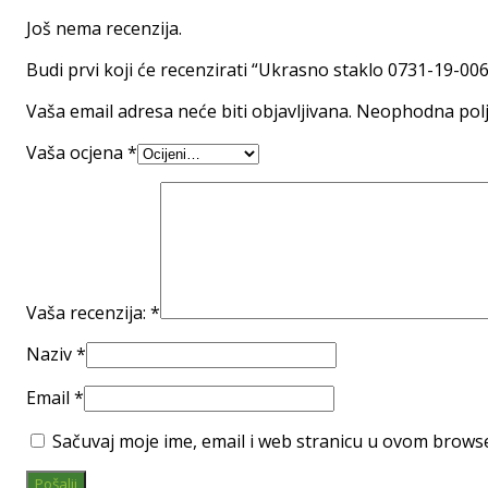
Još nema recenzija.
Budi prvi koji će recenzirati “Ukrasno staklo 0731-19-006
Vaša email adresa neće biti objavljivana.
Neophodna polj
Vaša ocjena
*
Vaša recenzija:
*
Naziv
*
Email
*
Sačuvaj moje ime, email i web stranicu u ovom brow