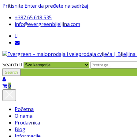
Pritisnite Enter da pređete na sadržaj
+387 65 618 535
info@evergreenbijeljina.com
Search
0
Početna
O nama
Prodavnica
Blog
Informacije