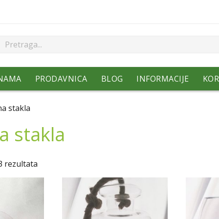
NAMA
PRODAVNICA
BLOG
INFORMACIJE
KOR
a stakla
a stakla
Sorted
3 rezultata
by
popularity