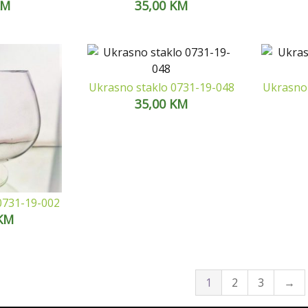
KM
35,00
KM
Ukrasno staklo 0731-19-048
Ukrasno 
35,00
KM
0731-19-002
KM
1
2
3
→