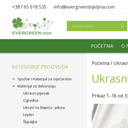
+387 65 618 535
info@evergreenbijeljina.com
Search
POČETNA
O 
Početna
/ Ukrasn
KATEGORIJE PROIZVODA
Ukrasn
Spužve i materijal za cvjećarstvo
Materijal za dekoraciju
Ukrasni pijesak
Prikaz 1–16 od 3
Ogradice
Ukrasi na štapiću - pikovi
Leptiri
Štipaljke