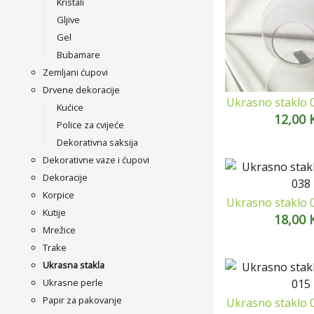
Kristali
Gljive
Gel
Bubamare
Zemljani ćupovi
Drvene dekoracije
Ukrasno staklo 
Kućice
12,00
Police za cvijeće
Dekorativna saksija
Dekorativne vaze i ćupovi
Dekoracije
Korpice
Ukrasno staklo 
Kutije
18,00
Mrežice
Trake
Ukrasna stakla
Ukrasne perle
Papir za pakovanje
Ukrasno staklo 