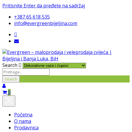
Pritisnite Enter da pređete na sadržaj
+387 65 618 535
info@evergreenbijeljina.com
Search
0
Početna
O nama
Prodavnica