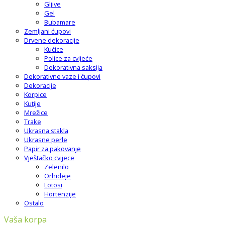
Gljive
Gel
Bubamare
Zemljani ćupovi
Drvene dekoracije
Kućice
Police za cvijeće
Dekorativna saksija
Dekorativne vaze i ćupovi
Dekoracije
Korpice
Kutije
Mrežice
Trake
Ukrasna stakla
Ukrasne perle
Papir za pakovanje
Vještačko cvijece
Zelenilo
Orhideje
Lotosi
Hortenzije
Ostalo
Vaša korpa