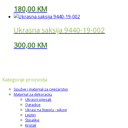
180,00
KM
Ukrasna saksija 9440-19-002
300,00
KM
Kategorije proizvoda
Spužve i materijal za cvjećarstvo
Materijal za dekoraciju
Ukrasni pijesak
Ogradice
Ukrasi na štapiću - pikovi
Leptiri
Štipaljke
Kristali