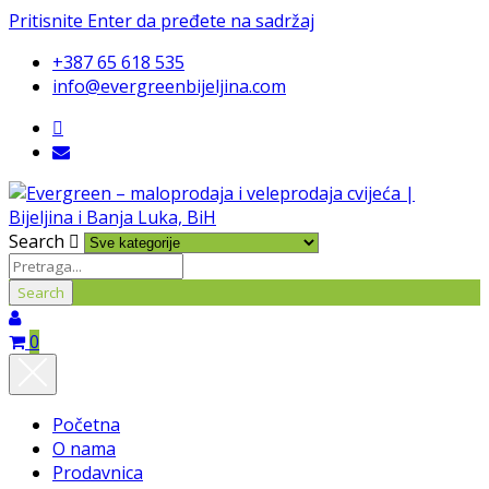
Pritisnite Enter da pređete na sadržaj
+387 65 618 535
info@evergreenbijeljina.com
Search
0
Početna
O nama
Prodavnica