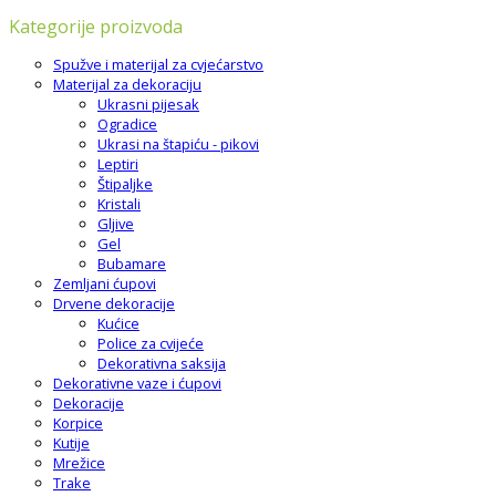
Kategorije proizvoda
Spužve i materijal za cvjećarstvo
Materijal za dekoraciju
Ukrasni pijesak
Ogradice
Ukrasi na štapiću - pikovi
Leptiri
Štipaljke
Kristali
Gljive
Gel
Bubamare
Zemljani ćupovi
Drvene dekoracije
Kućice
Police za cvijeće
Dekorativna saksija
Dekorativne vaze i ćupovi
Dekoracije
Korpice
Kutije
Mrežice
Trake