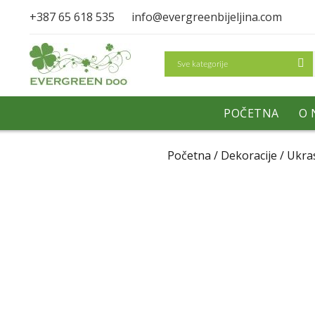
+387 65 618 535
info@evergreenbijeljina.com
Search
POČETNA
O 
Početna
/
Dekoracije
/ Ukra