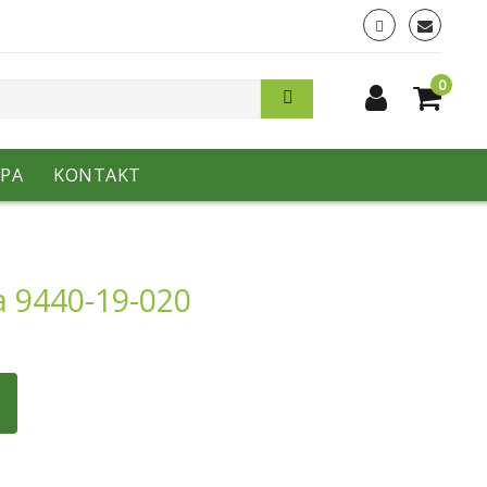
0
PA
KONTAKT
a 9440-19-020