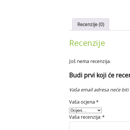
Recenzije (0)
Recenzije
Još nema recenzija.
Budi prvi koji će rec
Vaša email adresa neće biti 
Vaša ocjena
*
Vaša recenzija:
*