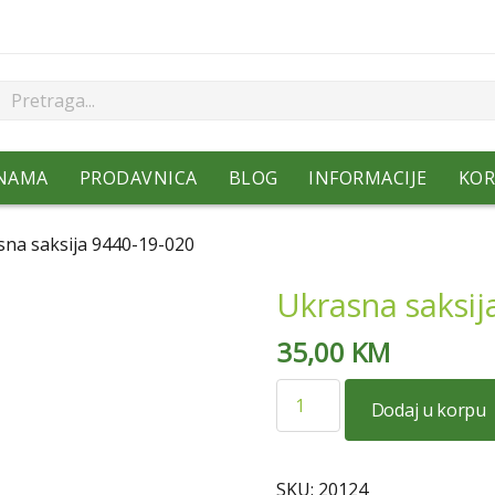
NAMA
PRODAVNICA
BLOG
INFORMACIJE
KOR
sna saksija 9440-19-020
Ukrasna saksij
35,00
KM
Ukrasna
Dodaj u korpu
saksija
9440-
19-
SKU:
20124