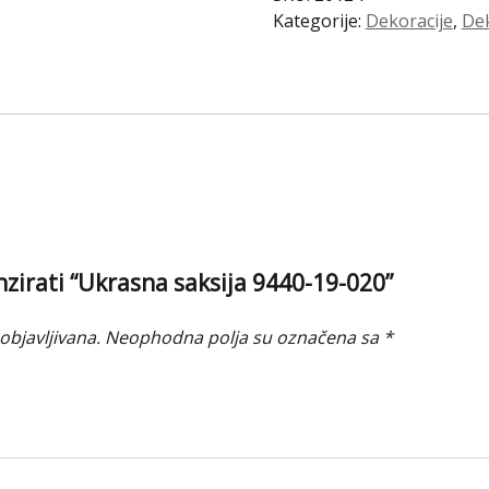
020
Kategorije:
Dekoracije
,
Dek
količina
enzirati “Ukrasna saksija 9440-19-020”
objavljivana.
Neophodna polja su označena sa
*