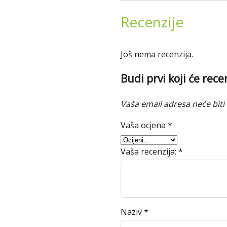
Recenzije
Još nema recenzija.
Budi prvi koji će rec
Vaša email adresa neće biti 
Vaša ocjena
*
Vaša recenzija:
*
Naziv
*