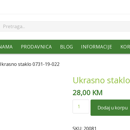
NAMA
PRODAVNICA
BLOG
INFORMACIJE
KOR
Ukrasno staklo 0731-19-022
Ukrasno staklo
28,00
KM
Ukrasno
Dodaj u korpu
staklo
0731-
19-
SKU:
20081