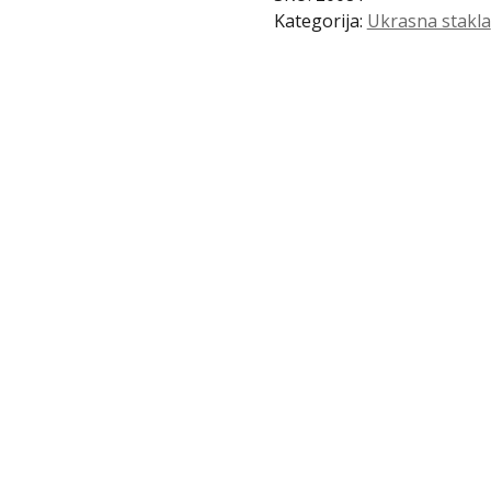
022
Kategorija:
Ukrasna stakla
količina