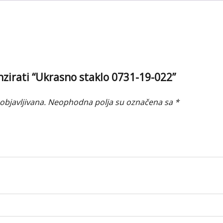
enzirati “Ukrasno staklo 0731-19-022”
objavljivana.
Neophodna polja su označena sa
*