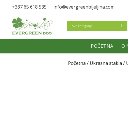
+387 65 618 535
info@evergreenbijeljina.com
Search
POČETNA
O 
Početna
/
Ukrasna stakla
/ 