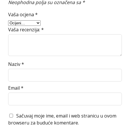
Neophodna polja su označena sa
*
Vaša ocjena
*
Vaša recenzija:
*
Naziv
*
Email
*
Sačuvaj moje ime, email i web stranicu u ovom
browseru za buduće komentare.