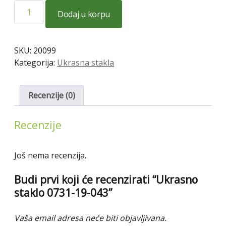
Ukrasno
Dodaj u korpu
staklo
0731-
19-
SKU:
20099
043
Kategorija:
Ukrasna stakla
količina
Recenzije (0)
Recenzije
Još nema recenzija.
Budi prvi koji će recenzirati “Ukrasno
staklo 0731-19-043”
Vaša email adresa neće biti objavljivana.