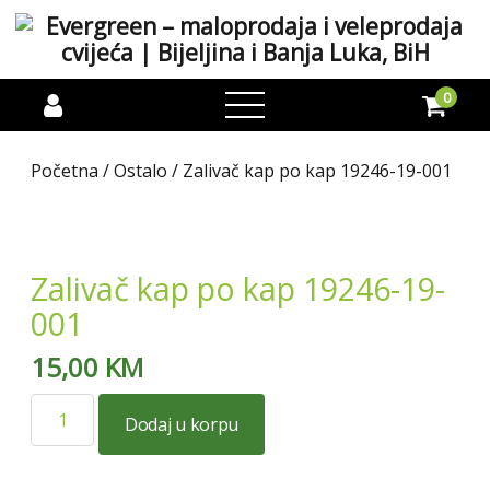
0
open
menu
Početna
/
Ostalo
/ Zalivač kap po kap 19246-19-001
Zalivač kap po kap 19246-19-
001
15,00
KM
Zalivač
Dodaj u korpu
kap
po
kap