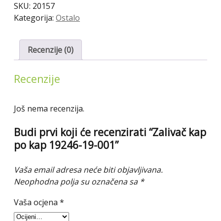
SKU:
20157
19246-
Kategorija:
Ostalo
19-
001
količina
Recenzije (0)
Recenzije
Još nema recenzija.
Budi prvi koji će recenzirati “Zalivač kap
po kap 19246-19-001”
Vaša email adresa neće biti objavljivana.
Neophodna polja su označena sa
*
Vaša ocjena
*